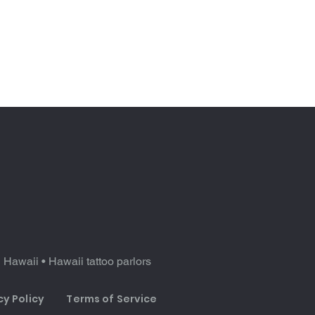
n Hawaii
•
Hawaii tattoo parlors
cy Policy
Terms of Service