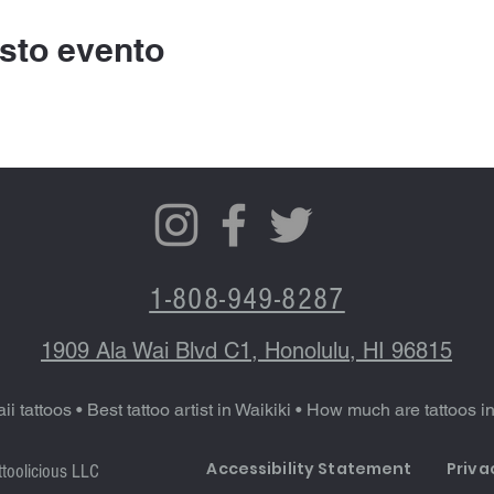
sto evento
1-808-949-8287
1909 Ala Wai Blvd C1, Honolulu, HI 96815
ii tattoos
•
Best tattoo artist in Waikiki
•
How much are tattoos i
Accessibility Statement
Priva
attoolicious LLC