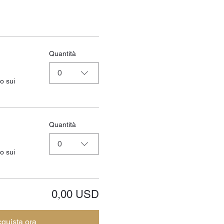
Quantità
0
o sui
Quantità
0
o sui
0,00 USD
quista ora