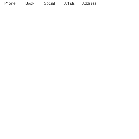
Phone
Book
Social
Artists
Address
Menschlicher Kontakt –
Katlyn Cross
Di., 21. Aug.
Mehr Infos
Tickets kaufen
1-808-949-8287
1909 Ala Wai Blvd C1, Honolulu, HI 96815