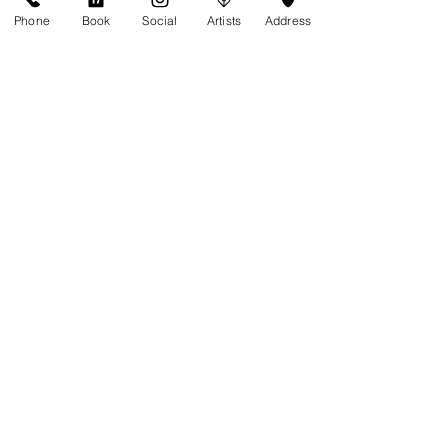
Ein wachsender Trend
 : Aquarell-
Phone
Book
Social
Artists
Address
Tattoos sind ein neuer Trend auf 
Hawaii, besonders in Touristenzentren 
wie Waikiki. Diese Tattoos imitieren 
Aquarellmalereien und verwenden 
weiche, gemischte Farben, um einen 
fließenden und abstrakten Look zu 
erzeugen.