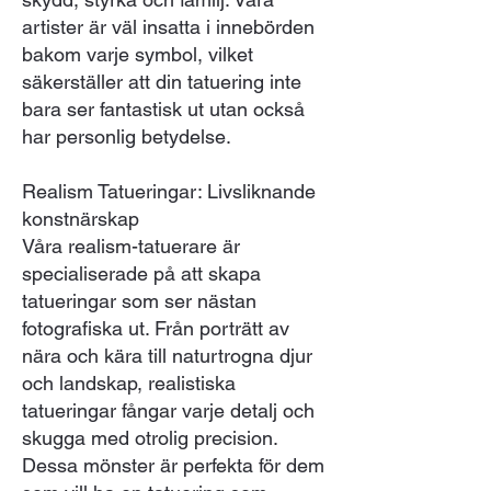
artister är väl insatta i innebörden
bakom varje symbol, vilket
säkerställer att din tatuering inte
bara ser fantastisk ut utan också
har personlig betydelse.
Realism Tatueringar: Livsliknande
konstnärskap
Våra realism-tatuerare är
specialiserade på att skapa
tatueringar som ser nästan
fotografiska ut. Från porträtt av
nära och kära till naturtrogna djur
och landskap, realistiska
tatueringar fångar varje detalj och
skugga med otrolig precision.
Dessa mönster är perfekta för dem