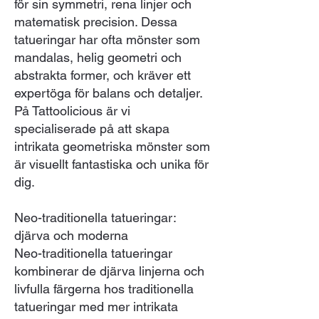
för sin symmetri, rena linjer och
matematisk precision. Dessa
tatueringar har ofta mönster som
mandalas, helig geometri och
abstrakta former, och kräver ett
expertöga för balans och detaljer.
På Tattoolicious är vi
specialiserade på att skapa
intrikata geometriska mönster som
är visuellt fantastiska och unika för
dig.
Neo-traditionella tatueringar:
djärva och moderna
Neo-traditionella tatueringar
kombinerar de djärva linjerna och
livfulla färgerna hos traditionella
tatueringar med mer intrikata