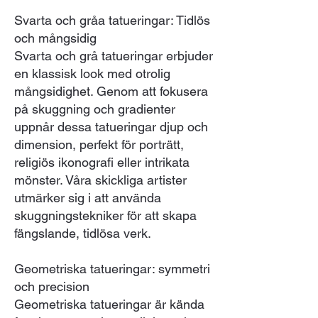
Svarta och gråa tatueringar: Tidlös
och mångsidig
Svarta och grå tatueringar erbjuder
en klassisk look med otrolig
mångsidighet. Genom att fokusera
på skuggning och gradienter
uppnår dessa tatueringar djup och
dimension, perfekt för porträtt,
religiös ikonografi eller intrikata
mönster. Våra skickliga artister
utmärker sig i att använda
skuggningstekniker för att skapa
fängslande, tidlösa verk.
Geometriska tatueringar: symmetri
och precision
Geometriska tatueringar är kända