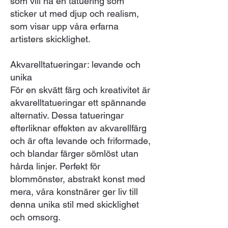
som vill ha en tatuering som
sticker ut med djup och realism,
som visar upp våra erfarna
artisters skicklighet.
Akvarelltatueringar: levande och
unika
För en skvätt färg och kreativitet är
akvarelltatueringar ett spännande
alternativ. Dessa tatueringar
efterliknar effekten av akvarellfärg
och är ofta levande och friformade,
och blandar färger sömlöst utan
hårda linjer. Perfekt för
blommönster, abstrakt konst med
mera, våra konstnärer ger liv till
denna unika stil med skicklighet
och omsorg.