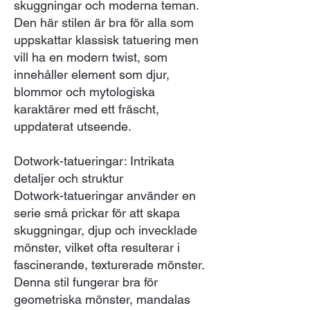
skuggningar och moderna teman.
Den här stilen är bra för alla som
uppskattar klassisk tatuering men
vill ha en modern twist, som
innehåller element som djur,
blommor och mytologiska
karaktärer med ett fräscht,
uppdaterat utseende.
Dotwork-tatueringar: Intrikata
detaljer och struktur
Dotwork-tatueringar använder en
serie små prickar för att skapa
skuggningar, djup och invecklade
mönster, vilket ofta resulterar i
fascinerande, texturerade mönster.
Denna stil fungerar bra för
geometriska mönster, mandalas