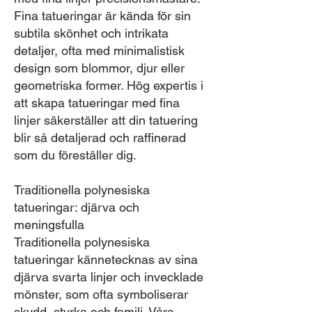
Fina tatueringar är kända för sin
subtila skönhet och intrikata
detaljer, ofta med minimalistisk
design som blommor, djur eller
geometriska former. Hög expertis i
att skapa tatueringar med fina
linjer säkerställer att din tatuering
blir så detaljerad och raffinerad
som du föreställer dig.
Traditionella polynesiska
tatueringar: djärva och
meningsfulla
Traditionella polynesiska
tatueringar kännetecknas av sina
djärva svarta linjer och invecklade
mönster, som ofta symboliserar
skydd, styrka och familj. Våra