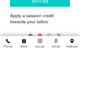
कार्ट में जोड़ें
Apply a session credit
towards your tattoo
Phone
Book
Social
Artists
Address
1-808-949-8287
1909 Ala Wai Blvd C1, Honolulu, HI 96815
Accessibility Statement
Terms of Service
Privacy Policy