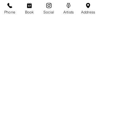
Yes
Phone
Book
Social
Artists
Address
No
Birthday
*
年
月
日
Do you live on island or are you visiting?
*
Live on Island
Visiting
Extended stay (more than a month)
Are you a returning client of Tattoolicious?
*
Yes