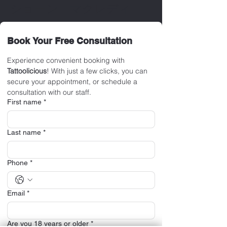
ショーン・マクレディ
Book Your Free Consultation
Experience convenient booking with 
Tattoolicious
! With just a few clicks, you can 
secure your appointment, or schedule a 
consultation with our staff.
First name
*
Last name
*
Phone
*
Email
*
Are you 18 years or older
*