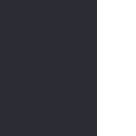
Zee は、黒とグレーのシンプルなパレットで
彼女の素晴らしい技術を披露する、美しく精
巧で階層化されたデザインで知られるタトゥ
ー アーティストです。
彼女のデザインは、エレガントなドットワー
クと点描が特徴で、作品に深みと立体感を与
えています。Zee のタトゥーは、魅惑的で非
常に中毒性のある、ユニークで魅力的な品質
を備えており、本当に魅惑的です。
どのようなスタイルであれ、Zee のタトゥー
は、その並外れた美しさと細部へのこだわり
で常に際立っています。視覚的に印象的で感
情に訴えるタトゥーを作成できるタトゥー
アーティストをお探しなら、Zee が最適で
す。