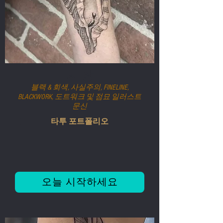
지 장
블랙 & 회색, 사실주의, FINELINE,
BLACKWORK, 도트워크 및 점묘 일러스트
문신
타투 포트폴리오
오늘 시작하세요