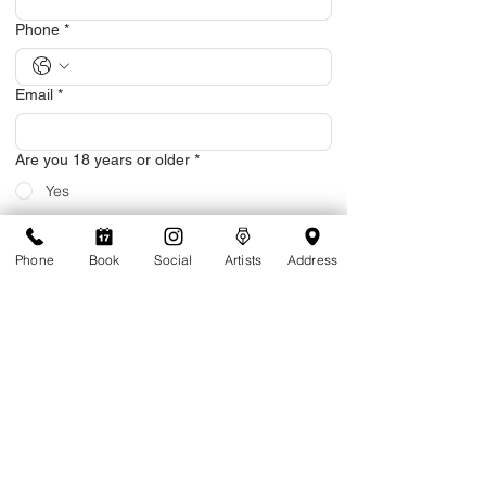
Phone
*
Email
*
Are you 18 years or older
*
Yes
No
Birthday
*
Phone
Book
Social
Artists
Address
연도
월
일
Do you live on island or are you visiting?
*