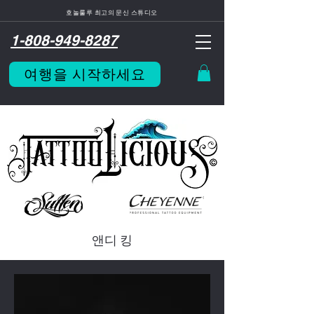
호놀룰루 최고의 문신 스튜디오
1-808-949-8287
여행을 시작하세요
앤디 킹