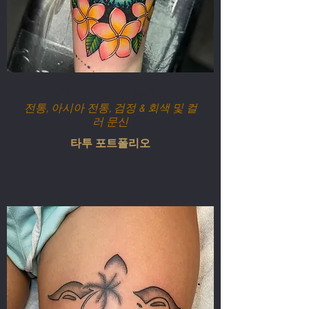
키스 페이텔슨
전통, 아시아 전통, 검정 & 회색 및 컬
러 문신
타투 포트폴리오