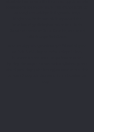
sitt arbete. Han har en unik stil som visar upp de formella
egenskaperna hos en oljemålare, med levande färger och
en energi som verkligen är fängslande. Andys
hängivenhet för sitt hantverk är uppenbart i den
fantastiska väggmålning han målade för att hedra
Hawaiis världsmästare Surfer Derek Ho, som låg vid
Keiki Beach på North Shore.
Även om väggmålningen nästan gick förlorad på grund
av Eddie Surf-tävlingens kraftfulla vågor, är Andy
fortfarande fast besluten att skapa ännu en vacker
hyllning. Han skapar inte bara vackra hyllningar genom
sina väggmålningar, utan han ingjuter också samma nivå
av konstnärskap och hängivenhet i varje tatuering han
skapar.