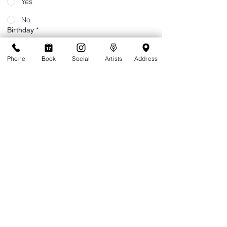
Yes
No
Birthday
*
År
Phone
Book
Social
Artists
Address
Månad
Dag
Do you live on island or are you visiting?
*
Live on Island
Visiting
Extended stay (more than a month)
Are you a returning client of Tattoolicious?
*
Yes