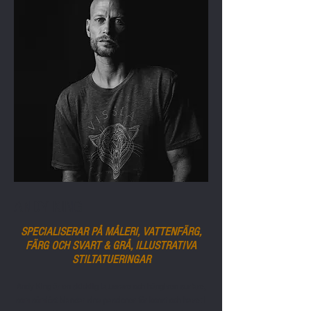
ANDY KING
SPECIALISERAR PÅ MÅLERI, VATTENFÄRG,
FÄRG OCH SVART & GRÅ, ILLUSTRATIVA
STILTATUERINGAR
Andy King är en skicklig tatuerare och hängiven surfare,
som sömlöst blandar sina passioner för konst och havet i