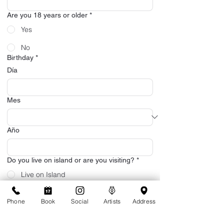
Are you 18 years or older
*
Yes
No
Birthday
*
Día
Mes
Año
Do you live on island or are you visiting?
*
Live on Island
Visiting
Phone
Book
Social
Artists
Address
Extended stay (more than a month)
Are you a returning client of Tattoolicious?
*