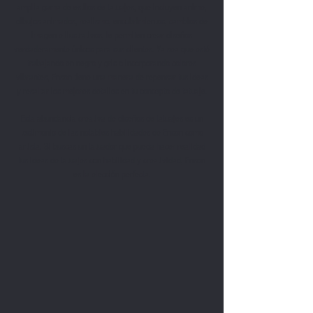
amplia gama de estilos de tatuajes, que incluyen anime,
dibujos animados, realismo, encubrimientos, cambios de
imagen e ilustrativos, le permiten crear diseños
verdaderamente únicos para sus clientes. Ya sea que esté
trabajando en negro y gris o incorporando colores
vibrantes, Enson tiene una manera de repensar tus ideas
y resaltar los mejores detalles en tu concepto de tatuaje.
Esta abundancia creativa de diseños de tatuajes es un
testimonio de las notables habilidades de Enson como
artista. Si buscas un tatuador que pueda hacer realidad
tus ideas de tatuajes con habilidad y creatividad, Enson
es la elección perfecta.