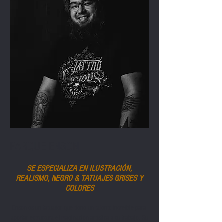
PARQUE ENSON
SE ESPECIALIZA EN ILUSTRACIÓN,
REALISMO, NEGRO & TATUAJES GRISES Y
COLORES
Enson es un tatuador que tiene un talento increíble para
aportar estructura e imaginación artística a su trabajo. Su