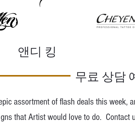
앤디 킹
무료 상담 
pic assortment of flash deals this
week, a
gns that Artist would love to do. Contact us