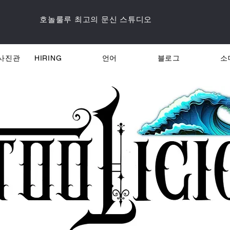
호놀룰루 최고의 문신 스튜디오
사진관
HIRING
언어
블로그
소