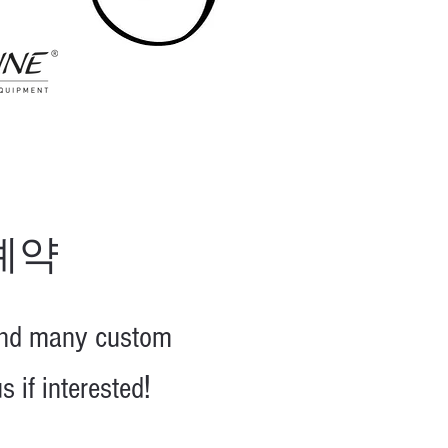
예약
nd
many custom
!
 if interested