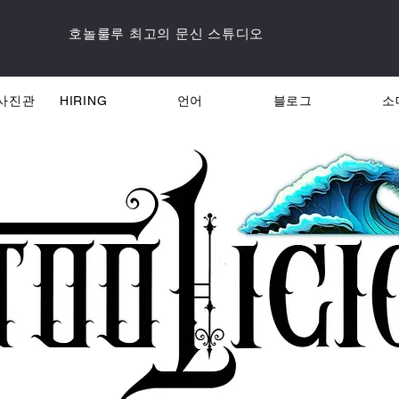
호놀룰루 최고의 문신 스튜디오
사진관
HIRING
언어
블로그
소