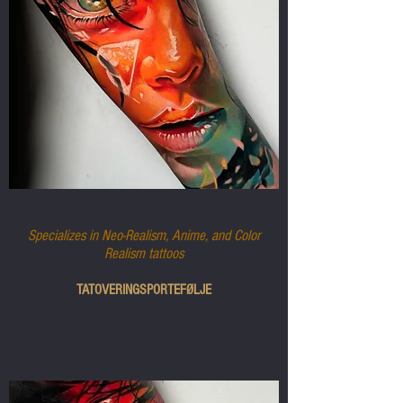
GERY
Specializes in Neo-Realism, Anime, and Color
Realism tattoos
TATOVERINGSPORTEFØLJE