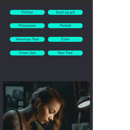
Finlinje
Svart og grå
Polynesian
Portrett
American Trad
Color
Cover Ups
Neo Trad