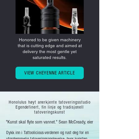
Honored to be given machinery
that is cutting edge and aimed at
delivery the most gentle yet
saturated results.
VIEW CHEYENNE ARTICLE
Honolulus høyt anerkjente tatoveringsstudio
Egendefinert, fin linje og tradisjonell
tatoveringskunst
"Kunst skal flyte som vannet." Sean McCready, eier
Dykk inn i Tattoolicious-verdenen og rust deg for en
uforglemmelig tatoveringsopplevelse, hvor kunsten