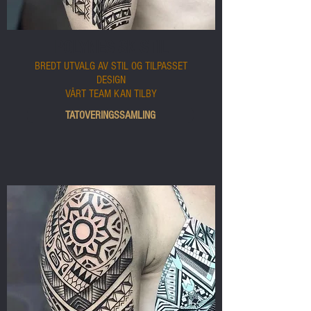
POLYNESISK STIL
BREDT UTVALG AV STIL OG TILPASSET
DESIGN
VÅRT TEAM KAN TILBY
TATOVERINGSSAMLING