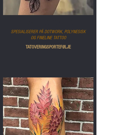
DAVID CORONADO
SPESIALISERER PÅ DOTWORK, POLYNESISK
OG FINELINE TATTOO
TATOVERINGSPORTEFØLJE