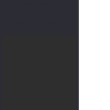
polynesiske til fineline tatoveringer.
Hvilken tatoveringsstil er du
interessert i i dag?