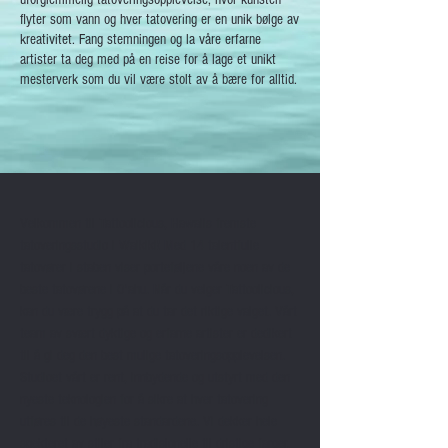
flyter som vann og hver tatovering er en unik bølge av
kreativitet. Fang stemningen og la våre
erfarne
artister
ta deg med på en
reise
for å lage et unikt
mesterverk som du vil være stolt av å bære for alltid.
Velkommen til Tattoolicious, Hawaiis fremste
tatoveringsstudio i Waikiki! Med 14 talentfulle
tatovører i staben viser porteføljene våre noen av de
beste tatovørene i O'ahu. Når du velger Tattoolicious,
kan du være trygg på at du tar det riktige valget. Vårt
team av svært dyktige og erfarne artister er dedikert
til å gi deg den best mulige tatoveringsopplevelsen.
Studioet vårt er rent, innbydende og utstyrt med den
nyeste teknologien for å sikre at hver tatovering
utføres til de høyeste standardene. Vi dekker hele
spekteret av stiler fra
tradisjonelle til dristige farger,