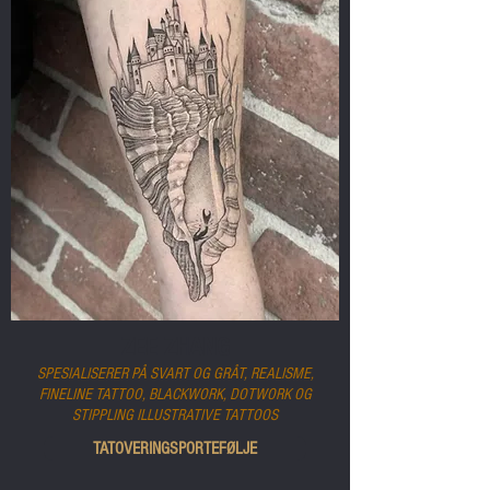
ZEE ZHANG
SPESIALISERER PÅ SVART OG GRÅT, REALISME,
FINELINE TATTOO, BLACKWORK, DOTWORK OG
STIPPLING ILLUSTRATIVE TATTOOS
TATOVERINGSPORTEFØLJE