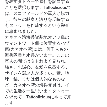
を表すタトゥーで奉仕を記念する
ことを選択します。Tattooliciousで
は、スコフィールドの軍人と協力
し、彼らの献身と誇りを反映する
もタトゥーを作成するという栄誉
に恵まれました。
カネオヘ湾海兵隊基地オアフ島の
ウィンドワード側に位置するハヅ
庵(カネオヘ湾)には、何千人もの
海兵隊員と水兵がいます。ここの
軍人の間ではタトれよく見られ、
強さ、忠誠心、友愛を象徴するデ
ザインを選ぶ人が多くい。鷲、地
球、錨、または個人的なものな
ど、カネオヘ湾の海兵隊員は、イ
での生活を一生思い出すタトゥー
を求めて、Tattooliciousにやって来
ます.