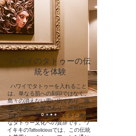
ハワイのタトゥーの伝
統を体験
ハワイでタトゥーを入れること
は、単なる肌への刻印ではなく、
島々の消えない思い出であり、地
元の伝統の一部であり、何世代に
もわたって受け継がれてきた豊か
なタトゥー文化への賛辞です。ワ
イキキのTattooliciousでは、この伝統