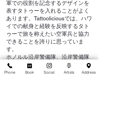
軍での役割を記念するデザインを
表すタトゥーを入れることがよく
あります。Tattooliciousでは、ハワ
イでの献身と経験を反映するタト
ゥーで旅を称えたい空軍兵と協力
できることを誇りに思っていま
す。
ホノルル沿岸警備隊、沿岸警備隊
はハワイの海域の保護に重要な役
割を果たしているため、ホノルル
Phone
Book
Social
Artists
Address
に拠点を置く沿岸警備隊員の多く
は、海上安全と奉仕への献身を表
すタトゥーを求めてTatoverendeを
訪れます。一般的なデザインに
は、海をテーマにしたもの、錨、
またはハワイの海岸を守るという
任務を記念するカスタムタトゥー
などがあります。当社のアーティ