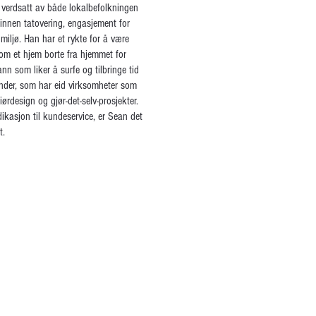
 verdsatt av både lokalbefolkningen
e innen tatovering, engasjement for
miljø. Han har et rykte for å være
 som et hjem borte fra hjemmet for
nn som liker å surfe og tilbringe tid
nder, som har eid virksomheter som
ørdesign og gjør-det-selv-prosjekter.
dikasjon til kundeservice, er Sean det
t.