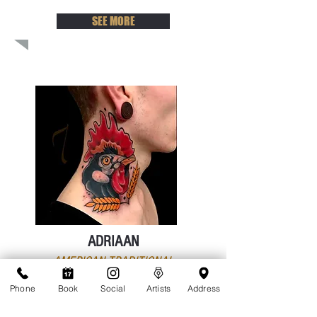
SEE MORE
ADRIAAN
AMERICAN TRADITIONAL
Phone
Book
Social
Artists
Address
SEE MORE