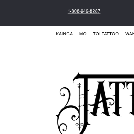
1-808-949-8287
KĀINGA
MŌ
TOI TATTOO
WA