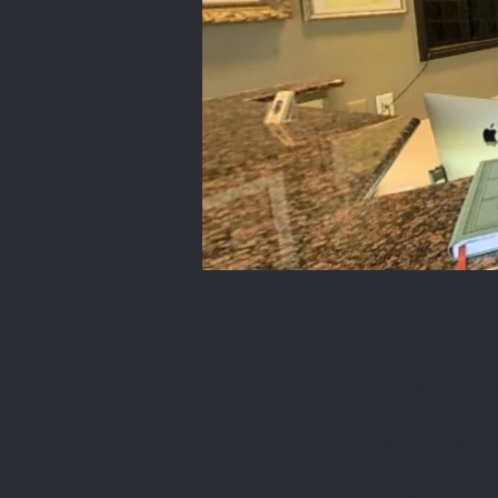
Mai i te whakatuwheratang
te motu. Ma te titiro ki t
kainga mo nga rau o nga kai
Kei roto i a maatau momo r