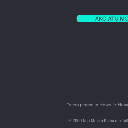
kitea he aha i pai ai a Sean 
AKO ATU M
Tattoo places in Hawaii
•
Hawa
© 2000 Nga Motika Katoa mo Tatt