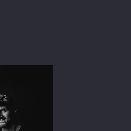
ka whakamahia e matou nga
a taumata teitei.
 ā, e whakatapua ana mātou
te pai
.
licious