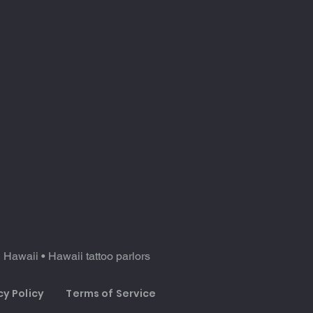
n Hawaii
•
Hawaii tattoo parlors
cy Policy
Terms of Service