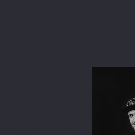
matou anake
te
Cheyenne Alliance Partner i Amerika Te Tai Tokerau, 
 taputapu pai rawa atu hei whakarite
kia mahia nga moko katoa ki ng
tō mātou ingoa ko tētahi o ngā
toa moko rongonui
rawa atu i Hawai'i,
whakarato ki ā mātou kiritaki te taumata teitei o te ratonga kiritaki me
Y:
The Dynamic Entrepreneur Behind Tattoo
 he kaha a Sean McCready. Kua whai ingoa
a me te pukumahi hei rangatira mo
hare moko e tino ora ana i Hawai'i.
Engari ko
ea ko te ao moko anake. I runga i te
na me te pakihi, kua hanga e ia he waahi
ho hei kaupapa matua i roto i nga hapori o
a kaihoko ki tetahi wheako tino motuhake. I a
atou te tumanako moko tino pai, te ratonga
ai e mau ana i te Wairua Aloha. Ko te ingoa o