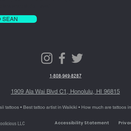
me tana whare studio i
Hawai'i
.
O SEAN
1-808-949-8287
1909 Ala Wai Blvd C1, Honolulu, HI 96815
ii tattoos
•
Best tattoo artist in Waikiki
•
How much are tattoos i
Accessibility Statement
Priva
oolicious LLC