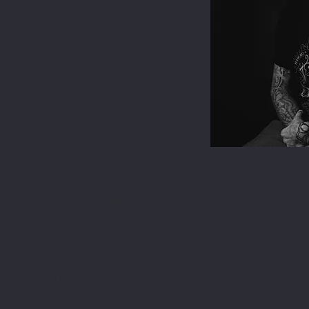
 te pono he tohu mo te whakapau kaha me te
 whakaputa i nga moko pai me nga wheako o
i tana kaingākau ki te mahi moko hei pakihi
na puku me tona wairua kaipakihi. Na te
a ki te umanga moko me te mohio ki te
ki, kua hanga e Sean he tangata whai pono ka
kihi
, ko te pukenga toi moko a Sean he mea
 Sean kei roto i nga moko neo-traditional and
a he mea hanga ma te aro nui ki nga korero,
ko e maioha ana ki te manaaki me te tino
 kotahi.
haehaa a Sean, ka mau tonu. E rapu ana ia i
 ake i ona pukenga me ana pakihi, a, e
toi moko pono, pono hoki e aro nui ana ki
ihiri a Sean McCready e whai hua nui ana ki
ihoko tuatahi koe, he kaikohi kaikohi mohio
oolicious he mea tika mo te hunga e rapu
hiri, powhiri. Tuhia to hui i tenei ra, ka