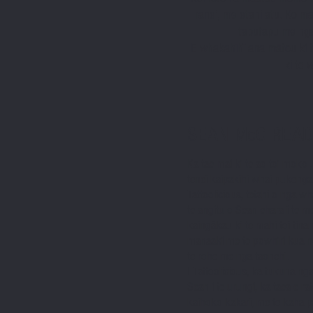
ranei, me etahi atu. Ko 
taputapu me nga
E whakahīhī ana mātou ki 
ki te 
SEAN McC
READ
Ka tae mai ki te ao
toi moko
,
tenei kaipakihi whai pukeng
Tattoolicious, tetahi o nga w
te angitu o Sean ehara i te m
kaingākau ki te mahi toi tina
manaaki me te powhiri kua no
te rohe me nga taonehi.
I Tattoolicious, ka tukuna ng
Sean i te urungi, ka taea e r
kaihoko kakari, me te kaha p