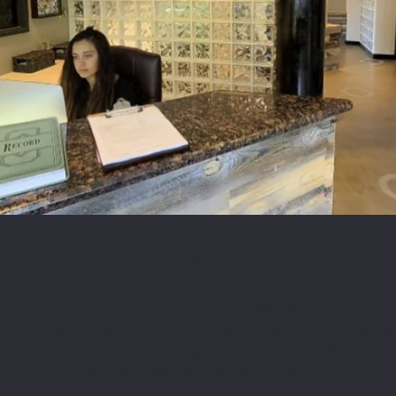
HONOLULU'S PREMIER TATTOO STUDIO
a o o maatau tatau i te tau 2000, kua whai
ingoa nui
matou
hei tetah
e awa o Ala Wai, kei waho o te takutai rongonui o Waikiki o Honolulu, 
toi miiharo mai i te ao katoa mo nga tau e rua kua hipa. He waahi ma
ana e nga tangata whenua me nga tuuruhi.
atonga nga hoahoa moko ritenga, te tango taiaho mo nga waahanga e 