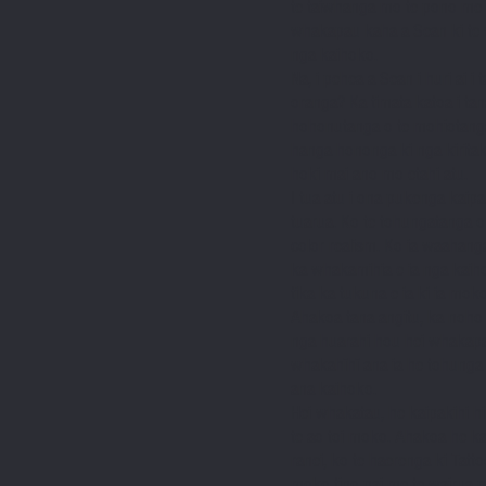
te taiwhanga mo te pono me
whakapau kaha a Sean ki te
nga kaihoko.
Na, i pehea a Sean i huri ai 
oranga? Ka timata katoa i ta
hohonutanga o te mohiotang
hanga hononga ki nga kirita
hoki mai ano mo etahi atu.
I tua atu i ona pukenga
kaipa
tuarua. Ko te tohungatanga o
color realism. Ko ia waahang
ka whakamihia e ia nga kaiho
tika ka tukuna e ia ki ia moko
Ahakoa tana angitu, ka noho 
nga huarahi hou hei whakapai
whakahīhī ana ia he tohunga 
ana kaihoko.
Hei whakatau, he kaipakihi h
te ao toi moko. Ahakoa he ka
ranei, ko te haerenga ki Tatt
moko tino pai me te wairua pow