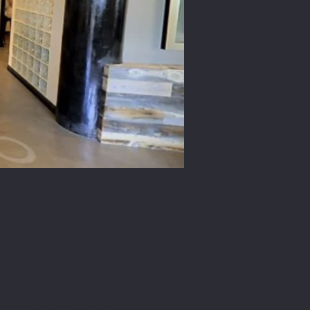
i o nga
toa
moko
rangatira o
kua noho tenei taiwhanga hei
naaki, he powhiri e arohaina
kore e hiahiatia, he hipoki