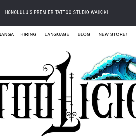
HONOLULU'S PREMIER TATTOO STUDIO WAIKIKI
NANGA
HIRING
LANGUAGE
BLOG
NEW STORE!