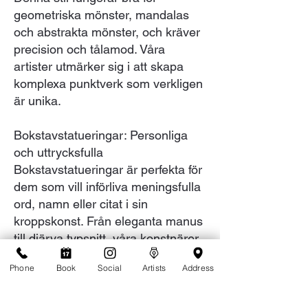
geometriska mönster, mandalas
och abstrakta mönster, och kräver
precision och tålamod. Våra
artister utmärker sig i att skapa
komplexa punktverk som verkligen
är unika.
Bokstavstatueringar: Personliga
och uttrycksfulla
Bokstavstatueringar är perfekta för
dem som vill införliva meningsfulla
ord, namn eller citat i sin
kroppskonst. Från eleganta manus
till djärva typsnitt, våra konstnärer
är skickliga på olika bokstäver,
Phone
Book
Social
Artists
Address
vilket säkerställer att ditt budskap
är vackert utformat och matchar
din personliga stil.